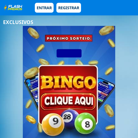
ENTRAR
REGISTRAR
EXCLUSIVOS