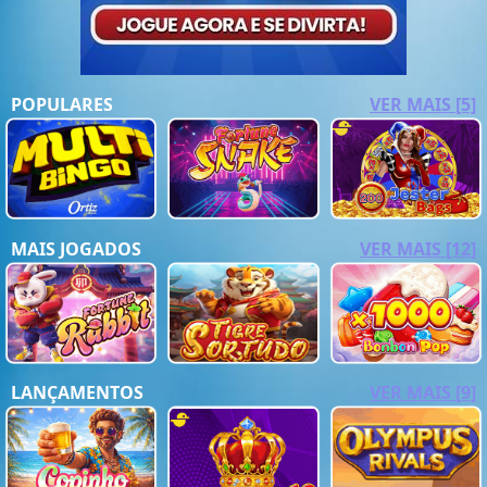
POPULARES
VER MAIS [5]
MAIS JOGADOS
VER MAIS [12]
LANÇAMENTOS
VER MAIS [9]